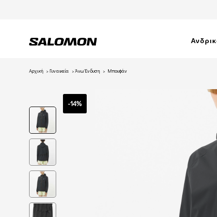
Ανδρι
Αρχική
Γυναικεία
Άνω Ένδυση
Μπουφάν
-14%