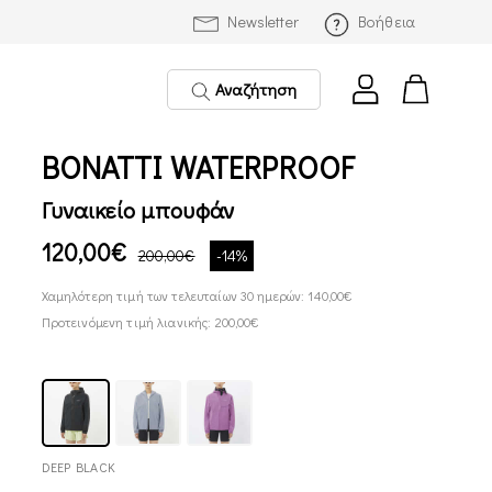
Newsletter
Βοήθεια
Αναζήτηση
BONATTI WATERPROOF
Γυναικείο μπουφάν
120,00€
200,00€
-14%
Χαμηλότερη τιμή των τελευταίων 30 ημερών: 140,00€
Προτεινόμενη τιμή λιανικής: 200,00€
DEEP BLACK