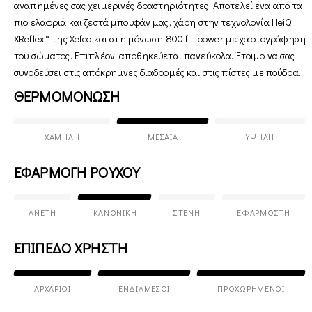
αγαπημένες σας χειμερινές δραστηριότητες. Αποτελεί ένα από τα
πιο ελαφριά και ζεστά μπουφάν μας, χάρη στην τεχνολογία HeiQ
XReflex™ της Xefco και στη μόνωση 800 fill power με χαρτογράφηση
του σώματος. Επιπλέον, αποθηκεύεται πανεύκολα. Έτοιμο να σας
συνοδεύσει στις απόκρημνες διαδρομές και στις πίστες με πούδρα.
ΘΕΡΜΟΜΟΝΩΣΗ
ΧΑΜΗΛΉ
ΜΕΣΑΊΑ
ΥΨΗΛΉ
ΕΦΑΡΜΟΓΗ ΡΟΥΧΟΥ
ΆΝΕΤΗ
ΚΑΝΟΝΙΚΉ
ΣΤΕΝΉ
ΕΦΑΡΜΟΣΤΉ
ΕΠΙΠΕΔΟ ΧΡΗΣΤΗ
ΑΡΧΆΡΙΟΙ
ΕΝΔΙΆΜΕΣΟΙ
ΠΡΟΧΩΡΗΜΈΝΟΙ