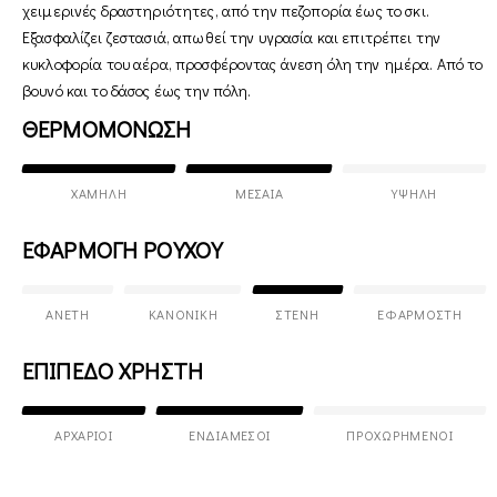
χειμερινές δραστηριότητες, από την πεζοπορία έως το σκι.
Εξασφαλίζει ζεστασιά, απωθεί την υγρασία και επιτρέπει την
κυκλοφορία του αέρα, προσφέροντας άνεση όλη την ημέρα. Από το
βουνό και το δάσος έως την πόλη.
ΘΕΡΜΟΜΟΝΩΣΗ
ΧΑΜΗΛΉ
ΜΕΣΑΊΑ
ΥΨΗΛΉ
ΕΦΑΡΜΟΓΗ ΡΟΥΧΟΥ
ΆΝΕΤΗ
ΚΑΝΟΝΙΚΉ
ΣΤΕΝΉ
ΕΦΑΡΜΟΣΤΉ
ΕΠΙΠΕΔΟ ΧΡΗΣΤΗ
ΑΡΧΆΡΙΟΙ
ΕΝΔΙΆΜΕΣΟΙ
ΠΡΟΧΩΡΗΜΈΝΟΙ