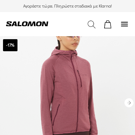
Αγοράστε τώρα. Πληρώστε σταδιακά με Klarna!
menu
-17%