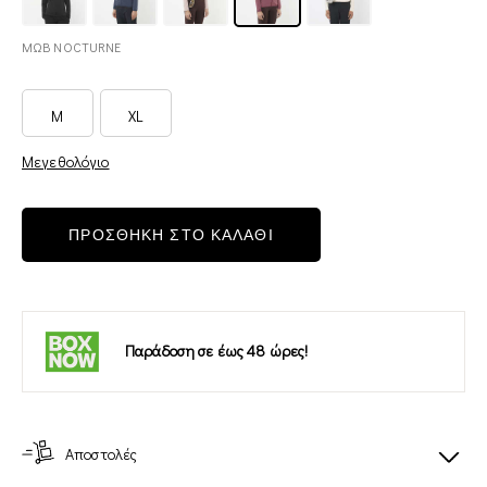
ΜΩΒ NOCTURNE
M
XL
Μεγεθολόγιο
ΠΡΟΣΘΗΚΗ ΣΤΟ ΚΑΛΑΘΙ
Παράδοση σε έως 48 ώρες!
Αποστολές