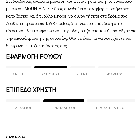
Συνδυάζοντας ελαφριά μόνωση και μέγιστη διαπνοή, το γυναικείο
μπουφάν MOUNTAIN FLEX σας συνοδεύει σε ανηφόρες, γρήγορες
καταβάσεις και ό,τι άλλο μπορεί να συναντήσετε στο δρόμο σας.
Διαθέτει προστασία DWR ripstop, διαπνέουσα επένδυση από
ελαστικό πλεκτό ύφασμα και τεχνολογία εξαερισμού ClimateSync για
την απομάκρυνση της υγρασίας. Όλα σε ένα. Για να συνεχίσετε να
διευρύνετε τη ζώνη άνεσής σας.
ΕΦΑΡΜΟΓΗ ΡΟΥΧΟΥ
ΆΝΕΤΗ
ΚΑΝΟΝΙΚΉ
ΣΤΕΝΉ
ΕΦΑΡΜΟΣΤΉ
ΕΠΙΠΕΔΟ ΧΡΗΣΤΗ
ΑΡΧΆΡΙΟΙ
ΕΝΔΙΆΜΕΣΟΙ
ΠΡΟΧΩΡΗΜΈΝΟΙ
ΟΦΕΛΗ