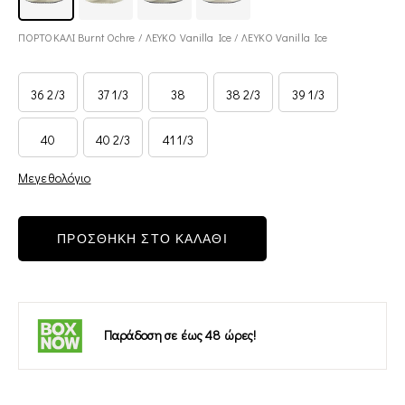
ΠΟΡΤΟΚΑΛΙ Burnt Ochre / ΛΕΥΚΟ Vanilla Ice / ΛΕΥΚΟ Vanilla Ice
36 2/3
37 1/3
38
38 2/3
39 1/3
40
40 2/3
41 1/3
Μεγεθολόγιο
ΠΡΟΣΘΗΚΗ ΣΤΟ ΚΑΛΑΘΙ
Παράδοση σε έως 48 ώρες!