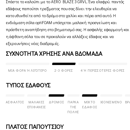
Σπάστε το καλούπι με το AERO BLAZE 3 GRVL. Ένα ελαφρύ, παντός
εδάφους παπούτσι τρεξίματος που σας δίνει την ελευθερία να
κατευθυνθείτε από το δρόμο στο χαλίκι και πέρα από αυτό. Η
ενδιάμεση σόλα optiFOAM υπόσχεται μαλακή προσγείωση και
πρόσθετη αναπήδηση στο βηματισμό σας. Η ασφαλής εφαρμογή και
η άφθονη σόλα του σε προκαλούν να αλλάξεις έδαφος και να
εξερευνήσεις νέες διαδρομές.
ΣΥΧΝΟΤΗΤΑ ΧΡΗΣΗΣ ΑΝΑ ΒΔΟΜΑΔΑ
ΜΊΑ ΦΟΡΆ Ή ΛΙΓΌΤΕΡΟ
2-3 ΦΟΡΈΣ
4 Ή ΠΕΡΙΣΣΌΤΕΡΕΣ ΦΟΡΈΣ
ΤΥΠΟΣ ΕΔΑΦΟΥΣ
ΆΣΦΑΛΤΟΣ
ΜΑΛΑΚΈΣ
ΔΡΌΜΟΣ
ΠΆΡΚΑ
ΜΙΚΤΌ
ΧΙΟΝΙΣΜΈΝΟ
ΒΡ
ΕΠΙΦΆΝΕΙΣ
ΤΗΣ
ΈΔΑΦΟΣ
ΠΌΛΗΣ
ΠΛΑΤΟΣ ΠΑΠΟΥΤΣΙΟΥ