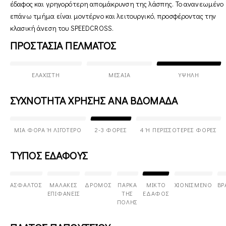
έδαφος και γρηγορότερη απομάκρυνση της λάσπης. Το ανανεωμένο
επάνω τμήμα είναι μοντέρνο και λειτουργικό, προσφέροντας την
κλασική άνεση του SPEEDCROSS.
ΠΡΟΣΤΑΣΙΑ ΠΕΛΜΑΤΟΣ
ΕΛΆΧΙΣΤΗ
ΜΕΣΑΊΑ
ΥΨΗΛΉ
ΣΥΧΝΟΤΗΤΑ ΧΡΗΣΗΣ ΑΝΑ ΒΔΟΜΑΔΑ
ΜΊΑ ΦΟΡΆ Ή ΛΙΓΌΤΕΡΟ
2-3 ΦΟΡΈΣ
4 Ή ΠΕΡΙΣΣΌΤΕΡΕΣ ΦΟΡΈΣ
ΤΥΠΟΣ ΕΔΑΦΟΥΣ
ΆΣΦΑΛΤΟΣ
ΜΑΛΑΚΈΣ
ΔΡΌΜΟΣ
ΠΆΡΚΑ
ΜΙΚΤΌ
ΧΙΟΝΙΣΜΈΝΟ
ΒΡ
ΕΠΙΦΆΝΕΙΣ
ΤΗΣ
ΈΔΑΦΟΣ
ΠΌΛΗΣ