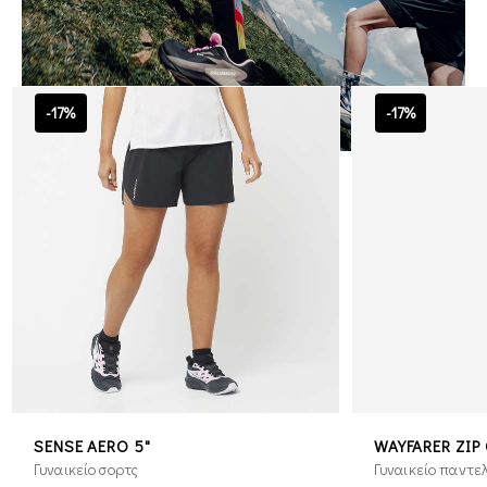
-17%
-17%
SENSE AERO 5"
WAYFARER ZIP 
Γυναικείο σορτς
Γυναικείο παντε