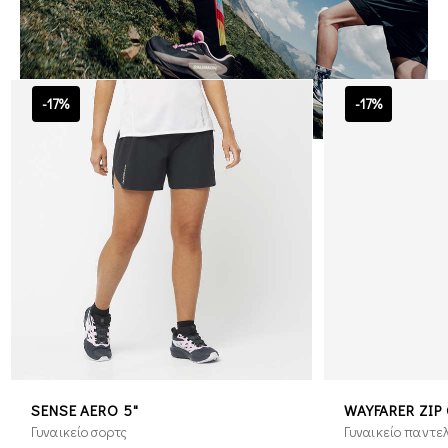
-17%
-17%
SENSE AERO 5"
WAYFARER ZIP 
Γυναικείο σορτς
Γυναικείο παντε