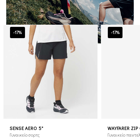
-17%
-17%
SENSE AERO 5"
WAYFARER ZIP 
Γυναικείο σορτς
Γυναικείο παντε