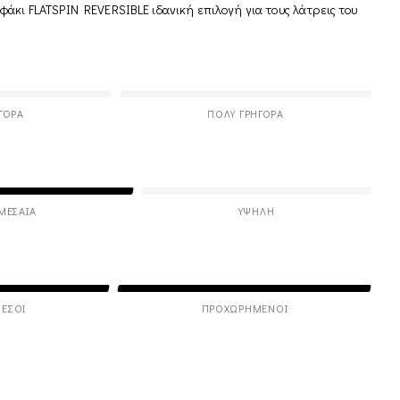
άκι FLATSPIN REVERSIBLE ιδανική επιλογή για τους λάτρεις του
ΓΟΡΑ
ΠΟΛΎ ΓΡΉΓΟΡΑ
ΜΕΣΑΊΑ
ΥΨΗΛΉ
ΕΣΟΙ
ΠΡΟΧΩΡΗΜΈΝΟΙ