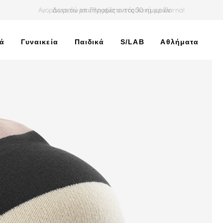
Αγοράστε τώρα. Πληρώστε σταδιακά με Klarna!
κά
Γυναικεία
Παιδικά
S/LAB
Αθλήματα