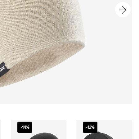
-14%
-12%