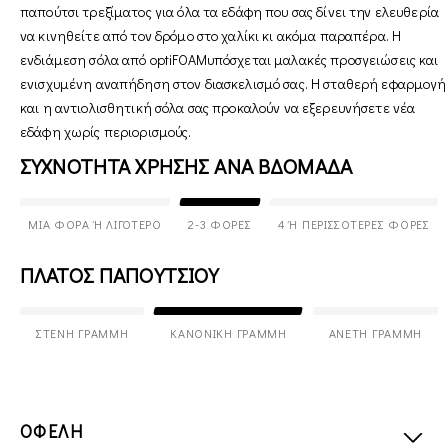
παπούτσι τρεξίματος για όλα τα εδάφη που σας δίνει την ελευθερία
να κινηθείτε από τον δρόμο στο χαλίκι κι ακόμα παραπέρα. Η
ενδιάμεση σόλα από optiFOAMυπόσχεται μαλακές προσγειώσεις και
ενισχυμένη αναπήδηση στον διασκελισμό σας. Η σταθερή εφαρμογή
και η αντιολισθητική σόλα σας προκαλούν να εξερευνήσετε νέα
εδάφη χωρίς περιορισμούς.
ΣΥΧΝΟΤΗΤΑ ΧΡΗΣΗΣ ΑΝΑ ΒΔΟΜΑΔΑ
ΜΊΑ ΦΟΡΆ Ή ΛΙΓΌΤΕΡΟ
2-3 ΦΟΡΈΣ
4 Ή ΠΕΡΙΣΣΌΤΕΡΕΣ ΦΟΡΈΣ
ΠΛΑΤΟΣ ΠΑΠΟΥΤΣΙΟΥ
ΣΤΕΝΉ ΓΡΑΜΜΉ
ΚΑΝΟΝΙΚΉ ΓΡΑΜΜΉ
ΆΝΕΤΗ ΓΡΑΜΜΉ
ΟΦΕΛΗ