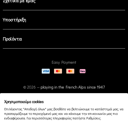
Σχετικά με εμάς
Υποστήριξη
Προϊόντα
Easy Payment
© 2026 —
playing in the French Alps since 1947
Χρησιμοποιούμε cookies
Επιλέγοντας "Αποδοχή όλων" μας βοηθάτε να βελτιώνουμε το κατάστημά μας, να
προσαρμόζουμε το περιεχόμενό μας και να κάνουμε την επικοινωνία μας πιο
ενδιαφέρουσα. Για περισσότερες πληροφορίες πατήστε Ρυθμίσεις.