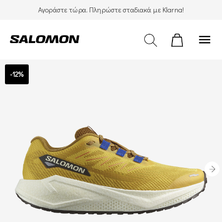
Αγοράστε τώρα. Πληρώστε σταδιακά με Klarna!
Δωρεάν μεταφορικά με BOX NOW!
menu
-12%