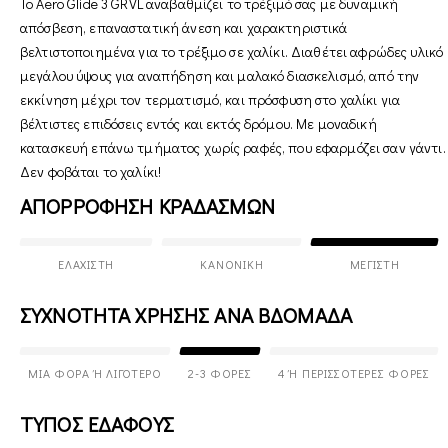
Το Aero Glide 3 GRVL αναβαθμίζει το τρέξιμό σας με δυναμική
απόσβεση, επαναστατική άνεση και χαρακτηριστικά
βελτιστοποιημένα για το τρέξιμο σε χαλίκι. Διαθέτει αφρώδες υλικό
μεγάλου ύψους για αναπήδηση και μαλακό διασκελισμό, από την
εκκίνηση μέχρι τον τερματισμό, και πρόσφυση στο χαλίκι για
βέλτιστες επιδόσεις εντός και εκτός δρόμου. Με μοναδική
κατασκευή επάνω τμήματος χωρίς ραφές, που εφαρμόζει σαν γάντι.
Δεν φοβάται το χαλίκι!
ΑΠΟΡΡΟΦΗΣΗ ΚΡΑΔΑΣΜΩΝ
ΕΛΆΧΙΣΤΗ
ΚΑΝΟΝΙΚΉ
ΜΈΓΙΣΤΗ
ΣΥΧΝΟΤΗΤΑ ΧΡΗΣΗΣ ΑΝΑ ΒΔΟΜΑΔΑ
ΜΊΑ ΦΟΡΆ Ή ΛΙΓΌΤΕΡΟ
2-3 ΦΟΡΈΣ
4 Ή ΠΕΡΙΣΣΌΤΕΡΕΣ ΦΟΡΈΣ
ΤΥΠΟΣ ΕΔΑΦΟΥΣ