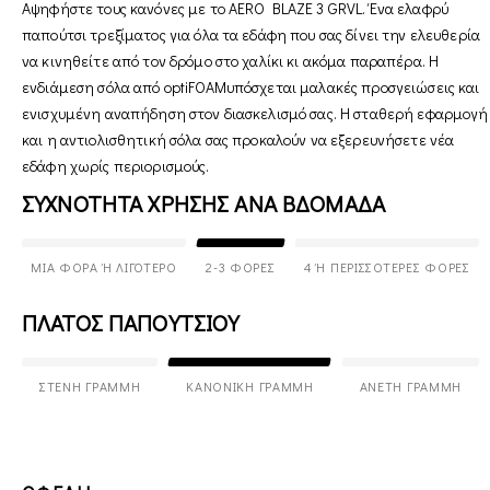
Αψηφήστε τους κανόνες με το AERO BLAZE 3 GRVL. Ένα ελαφρύ
παπούτσι τρεξίματος για όλα τα εδάφη που σας δίνει την ελευθερία
να κινηθείτε από τον δρόμο στο χαλίκι κι ακόμα παραπέρα. Η
ενδιάμεση σόλα από optiFOAMυπόσχεται μαλακές προσγειώσεις και
ενισχυμένη αναπήδηση στον διασκελισμό σας. Η σταθερή εφαρμογή
και η αντιολισθητική σόλα σας προκαλούν να εξερευνήσετε νέα
εδάφη χωρίς περιορισμούς.
ΣΥΧΝΟΤΗΤΑ ΧΡΗΣΗΣ ΑΝΑ ΒΔΟΜΑΔΑ
ΜΊΑ ΦΟΡΆ Ή ΛΙΓΌΤΕΡΟ
2-3 ΦΟΡΈΣ
4 Ή ΠΕΡΙΣΣΌΤΕΡΕΣ ΦΟΡΈΣ
ΠΛΑΤΟΣ ΠΑΠΟΥΤΣΙΟΥ
ΣΤΕΝΉ ΓΡΑΜΜΉ
ΚΑΝΟΝΙΚΉ ΓΡΑΜΜΉ
ΆΝΕΤΗ ΓΡΑΜΜΉ