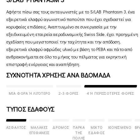
Αφήστε πίσω σας τους ανταγωνιστές με το S/LAB Phantasm 3, ένα
εξαιρετικά ελαφρύ αγωνιστικό παπούτσι που έχει σχεδιαστεί για
κορυφαίες επιδόσεις. Αναπτυγμένο σε συνεργασία με την
εξειδικευμένη εταιρεία αεροδυναμικής Swiss Side, έχει προηγμένη
σχεδίαση που μεγιστοποιεί την ταχύτητα και την απόδοση,
εξαιρετικά ελαφρύ αφρώδες υλικό με βάση το PEBA και πάτο από
ανθρακονήματα σε όλο το μήκος του πέλματος για εκρηκτική
επιστροφή ενέργειας και αναπήδηση.
ΣΥΧΝΟΤΗΤΑ ΧΡΗΣΗΣ ΑΝΑ ΒΔΟΜΑΔΑ
ΜΊΑ ΦΟΡΆ Ή ΛΙΓΌΤΕΡΟ
2-3 ΦΟΡΈΣ
4 Ή ΠΕΡΙΣΣΌΤΕΡΕΣ ΦΟΡΈΣ
ΤΥΠΟΣ ΕΔΑΦΟΥΣ
ΆΣΦΑΛΤΟΣ
ΜΑΛΑΚΈΣ
ΔΡΌΜΟΣ
ΠΆΡΚΑ
ΜΙΚΤΌ
ΧΙΟΝΙΣΜΈΝΟ
ΒΡ
ΕΠΙΦΆΝΕΙΣ
ΤΗΣ
ΈΔΑΦΟΣ
ΠΌΛΗΣ