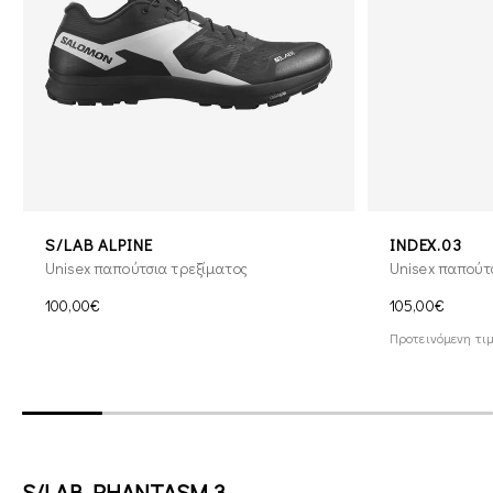
S/LAB ALPINE
INDEX.03
Unisex παπούτσια τρεξίματος
Unisex παπούτ
100,00€
105,00€
Προτεινόμενη τιμ
S/LAB PHANTASM 3