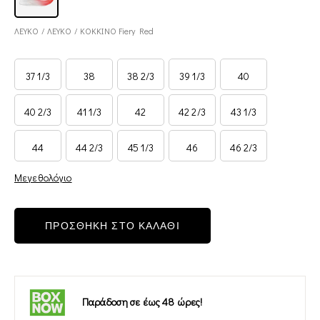
ΛΕΥΚΟ / ΛΕΥΚΟ / ΚΟΚΚΙΝΟ Fiery Red
37 1/3
38
38 2/3
39 1/3
40
40 2/3
41 1/3
42
42 2/3
43 1/3
44
44 2/3
45 1/3
46
46 2/3
Μεγεθολόγιο
ΠΡΟΣΘΗΚΗ ΣΤΟ ΚΑΛΑΘΙ
Παράδοση σε έως 48 ώρες!