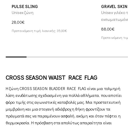
PULSE SLING
GRAVEL SKIN
Unisex ζώνη
Unisex γιλέκο 
ενσωματωμένα
28,00€
88,00€
Προτεινόμενη τιμή λιανικής: 35,00€
Προτεινόμενη τιμ
CROSS SEASON WAIST RACE FLAG
Η ζώνη CROSS SEASON BLADDER RACE FLAG είναι μια τολμηρή
λύση ενυδάτωσης σχεδιασμένη για πολλά αθλήματα, που αποτίει
φόρο τιμής στις αγωνιστικές καταβολές μας. Μια προστατευτική
μεμβράνη και μια στεγανή αδιάβροχη θήκη φροντίζουν τα
πράγματά σας να παραμένουν ασφαλή, ακόμη και όταν πέφτει η
θερμοκρασία. Η πρόσβαση στα απολύτως απαραίτητα είναι