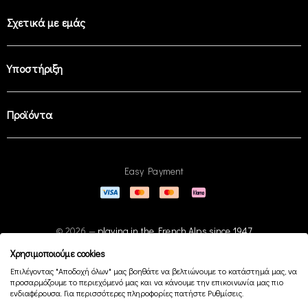
Σχετικά με εμάς
Υποστήριξη
Προϊόντα
Easy Payment
© 2026 —
playing in the French Alps since 1947
Χρησιμοποιούμε cookies
Επιλέγοντας "Αποδοχή όλων" μας βοηθάτε να βελτιώνουμε το κατάστημά μας, να
προσαρμόζουμε το περιεχόμενό μας και να κάνουμε την επικοινωνία μας πιο
ενδιαφέρουσα. Για περισσότερες πληροφορίες πατήστε Ρυθμίσεις.