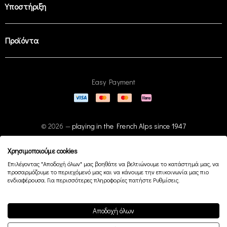
Υποστήριξη
Προϊόντα
Easy Payment
© 2026 —
playing in the French Alps since 1947
Χρησιμοποιούμε cookies
Επιλέγοντας "Αποδοχή όλων" μας βοηθάτε να βελτιώνουμε το κατάστημά μας, να
προσαρμόζουμε το περιεχόμενό μας και να κάνουμε την επικοινωνία μας πιο
ενδιαφέρουσα. Για περισσότερες πληροφορίες πατήστε Ρυθμίσεις.
Αποδοχή όλων