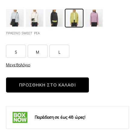
ΠΡΑΣΙΝΟ SWEET PEA
S
M
L
Μεγεθολόγιο
ΠΡΟΣΘΗΚΗ ΣΤΟ ΚΑΛΑΘΙ
Παράδοση σε έως 48 ώρες!