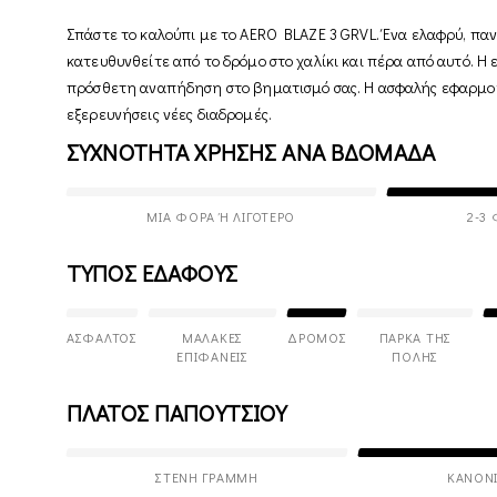
Σπάστε το καλούπι με το AERO BLAZE 3 GRVL. Ένα ελαφρύ, παν
κατευθυνθείτε από το δρόμο στο χαλίκι και πέρα από αυτό. 
πρόσθετη αναπήδηση στο βηματισμό σας. Η ασφαλής εφαρμογή
εξερευνήσεις νέες διαδρομές.
ΣΥΧΝΟΤΗΤΑ ΧΡΗΣΗΣ ΑΝΑ ΒΔΟΜΑΔΑ
ΜΊΑ ΦΟΡΆ Ή ΛΙΓΌΤΕΡΟ
2-3
ΤΥΠΟΣ ΕΔΑΦΟΥΣ
ΆΣΦΑΛΤΟΣ
ΜΑΛΑΚΈΣ
ΔΡΌΜΟΣ
ΠΆΡΚΑ ΤΗΣ
ΕΠΙΦΆΝΕΙΣ
ΠΌΛΗΣ
ΠΛΑΤΟΣ ΠΑΠΟΥΤΣΙΟΥ
ΣΤΕΝΉ ΓΡΑΜΜΉ
ΚΑΝΟΝ