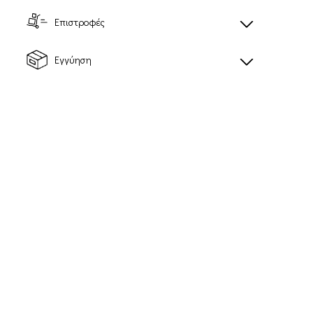
Επιστροφές
Εγγύηση
AERO GLIDE 3
S/LAB PHANTASM
3
Γυναικεία παπούτσια
Unisex παπούτσια
τρεξίματος δρόμου
τρεξίματος
96,00€
196,00€
Προτεινόμενη τιμή
λιανικής: 280,00€