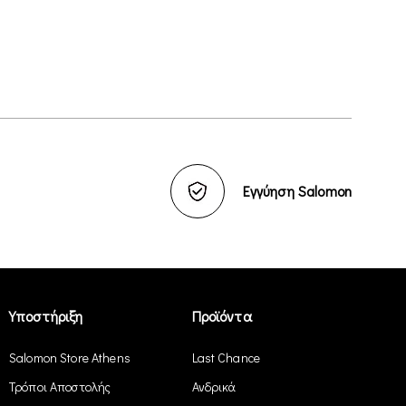
Εγγύηση Salomon
Υποστήριξη
Προϊόντα
Salomon Store Athens
Last Chance
Τρόποι Αποστολής
Ανδρικά