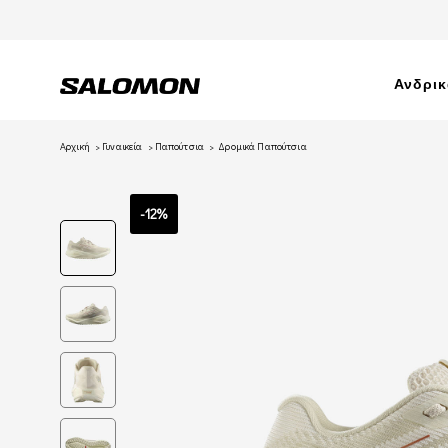
Ανδρι
Αρχική
Γυναικεία
Παπούτσια
Δρομικά Παπούτσια
-12%