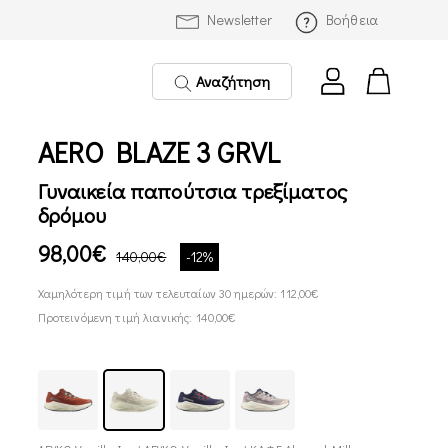
Newsletter
Βοήθεια
Αναζήτηση
AERO BLAZE 3 GRVL
Γυναικεία παπούτσια τρεξίματος
δρόμου
98,00€
140,00€
-12%
Χαμηλότερη τιμή των τελευταίων 30 ημερών: 112,00€
Προτεινόμενη τιμή λιανικής: 140,00€