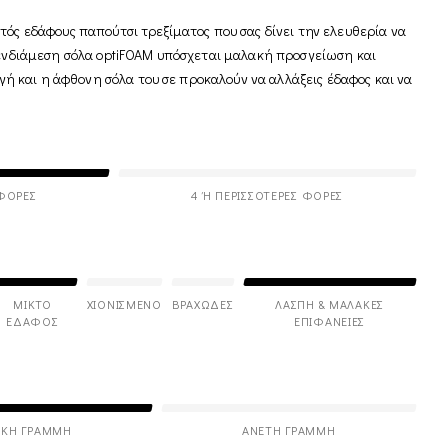
τός εδάφους παπούτσι τρεξίματος που σας δίνει την ελευθερία να
Η ενδιάμεση σόλα optiFOAM υπόσχεται μαλακή προσγείωση και
 και η άφθονη σόλα του σε προκαλούν να αλλάξεις έδαφος και να
 ΦΟΡΈΣ
4 Ή ΠΕΡΙΣΣΌΤΕΡΕΣ ΦΟΡΈΣ
ΜΙΚΤΌ
ΧΙΟΝΙΣΜΈΝΟ
ΒΡΑΧΏΔΕΣ
ΛΆΣΠΗ & ΜΑΛΑΚΈΣ
ΈΔΑΦΟΣ
ΕΠΙΦΆΝΕΙΕΣ
ΙΚΉ ΓΡΑΜΜΉ
ΆΝΕΤΗ ΓΡΑΜΜΉ