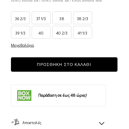
ΛΕΥΚΟ Vanilla Ice / ΛΕΥΚΟ Vanilla Ice / ΚΑΦΕ Almond Milk
36 2/3
37 1/3
38
38 2/3
39 1/3
40
40 2/3
41 1/3
Μεγεθολόγιο
ΠΡΟΣΘΗΚΗ ΣΤΟ ΚΑΛΑΘΙ
Παράδοση σε έως 48 ώρες!
-12%
Αποστολές