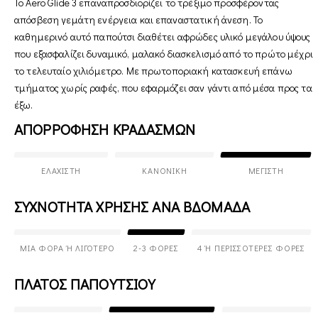
Το Aero Glide 3 επαναπροσδιορίζει το τρέξιμο προσφέροντας
απόσβεση γεμάτη ενέργεια και επαναστατική άνεση. Το
καθημερινό αυτό παπούτσι διαθέτει αφρώδες υλικό μεγάλου ύψους
που εξασφαλίζει δυναμικό, μαλακό διασκελισμό από το πρώτο μέχρι
το τελευταίο χιλιόμετρο. Με πρωτοποριακή κατασκευή επάνω
τμήματος χωρίς ραφές, που εφαρμόζει σαν γάντι από μέσα προς τα
έξω.
ΑΠΟΡΡΟΦΗΣΗ ΚΡΑΔΑΣΜΩΝ
ΕΛΆΧΙΣΤΗ
ΚΑΝΟΝΙΚΉ
ΜΈΓΙΣΤΗ
ΣΥΧΝΟΤΗΤΑ ΧΡΗΣΗΣ ΑΝΑ ΒΔΟΜΑΔΑ
ΜΊΑ ΦΟΡΆ Ή ΛΙΓΌΤΕΡΟ
2-3 ΦΟΡΈΣ
4 Ή ΠΕΡΙΣΣΌΤΕΡΕΣ ΦΟΡΈΣ
ΠΛΑΤΟΣ ΠΑΠΟΥΤΣΙΟΥ